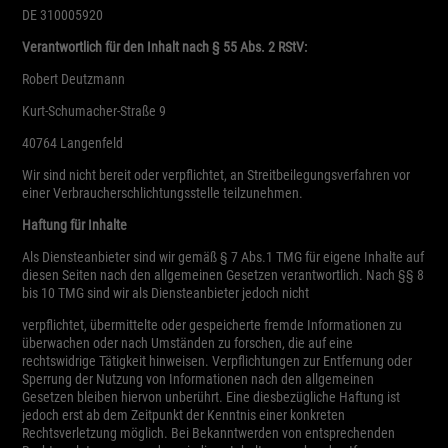
Zurück
DE 310005920
Datenschutzeinstellungen
Verantwortlich für den Inhalt nach § 55 Abs. 2 RStV:
Essenziell (1)
Robert Deutzmann
Essenzielle Cookies ermöglichen grundlegende Funktionen und sind für die
einwandfreie Funktion der Website erforderlich.
Kurt-Schumacher-Straße 9
Cookie-Informationen anzeigen
40764 Langenfeld
Exte
Externe Medien (5)
Wir sind nicht bereit oder verpflichtet, an Streitbeilegungsverfahren vor
einer Verbraucherschlichtungsstelle teilzunehmen.
Inhalte von Videoplattformen und Social-Media-Plattformen werden
standardmäßig blockiert. Wenn Cookies von externen Medien akzeptiert werden,
Haftung für Inhalte
bedarf der Zugriff auf diese Inhalte keiner manuellen Einwilligung mehr.
Als Diensteanbieter sind wir gemäß § 7 Abs.1 TMG für eigene Inhalte auf
Cookie-Informationen anzeigen
diesen Seiten nach den allgemeinen Gesetzen verantwortlich. Nach §§ 8
Datenschutzerklärung
Impressum
bis 10 TMG sind wir als Diensteanbieter jedoch nicht
verpflichtet, übermittelte oder gespeicherte fremde Informationen zu
überwachen oder nach Umständen zu forschen, die auf eine
rechtswidrige Tätigkeit hinweisen. Verpflichtungen zur Entfernung oder
Sperrung der Nutzung von Informationen nach den allgemeinen
Gesetzen bleiben hiervon unberührt. Eine diesbezügliche Haftung ist
jedoch erst ab dem Zeitpunkt der Kenntnis einer konkreten
Rechtsverletzung möglich. Bei Bekanntwerden von entsprechenden