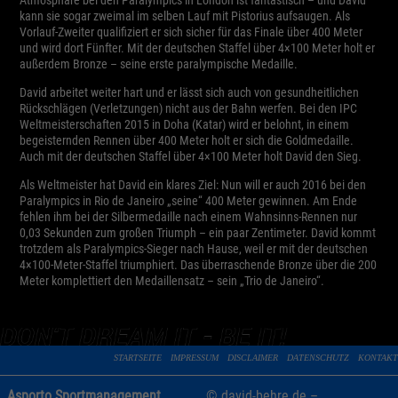
Zurück
kann sie sogar zweimal im selben Lauf mit Pistorius aufsaugen. Als
Vorlauf-Zweiter qualifiziert er sich sicher für das Finale über 400 Meter
Datenschutzeinstellungen
Essenziell (1)
und wird dort Fünfter. Mit der deutschen Staffel über 4×100 Meter holt er
außerdem Bronze – seine erste paralympische Medaille.
Essenzielle Cookies ermöglichen grundlegende Funktionen und sind für die
einwandfreie Funktion der Website erforderlich.
David arbeitet weiter hart und er lässt sich auch von gesundheitlichen
Rückschlägen (Verletzungen) nicht aus der Bahn werfen. Bei den IPC
Cookie-Informationen anzeigen
Weltmeisterschaften 2015 in Doha (Katar) wird er belohnt, in einem
begeisternden Rennen über 400 Meter holt er sich die Goldmedaille.
Exte
Externe Medien (5)
Auch mit der deutschen Staffel über 4×100 Meter holt David den Sieg.
Inhalte von Videoplattformen und Social-Media-Plattformen werden
Als Weltmeister hat David ein klares Ziel: Nun will er auch 2016 bei den
standardmäßig blockiert. Wenn Cookies von externen Medien akzeptiert werden,
Paralympics in Rio de Janeiro „seine“ 400 Meter gewinnen. Am Ende
bedarf der Zugriff auf diese Inhalte keiner manuellen Einwilligung mehr.
fehlen ihm bei der Silbermedaille nach einem Wahnsinns-Rennen nur
0,03 Sekunden zum großen Triumph – ein paar Zentimeter. David kommt
Cookie-Informationen anzeigen
trotzdem als Paralympics-Sieger nach Hause, weil er mit der deutschen
Datenschutzerklärung
Impressum
4×100-Meter-Staffel triumphiert. Das überraschende Bronze über die 200
Meter komplettiert den Medaillensatz – sein „Trio de Janeiro“.
STARTSEITE
IMPRESSUM
DISCLAIMER
DATENSCHUTZ
KONTAKT
Asporto Sportmanagement
© david-behre.de –