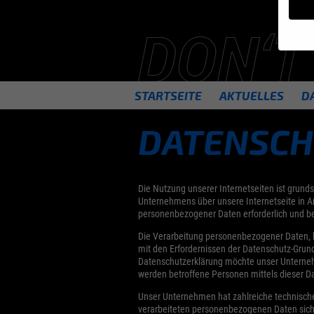
Wenn S
möchte
STARTSEITE
AKTUELLES
D
Wir ve
essenz
Person
DATENSC
person
Inform
Hier f
ganzen
besti
Die Nutzung unserer Internetseiten ist grun
Unternehmens über unsere Internetseite in A
Sp
personenbezogener Daten erforderlich und best
Die Verarbeitung personenbezogener Daten, b
Datens
Esse
mit den Erfordernissen der Datenschutz-Gru
Datenschutzerklärung möchte unser Unterneh
Essen
werden betroffene Personen mittels dieser D
Websi
Unser Unternehmen hat zahlreiche technisch
verarbeiteten personenbezogenen Daten siche