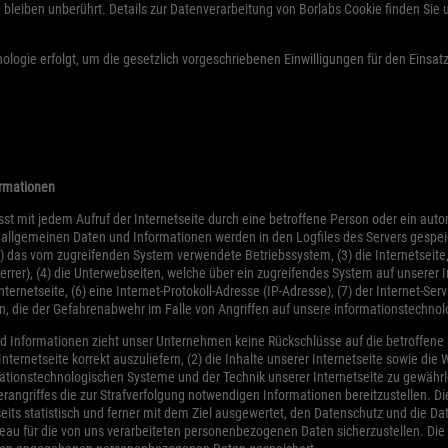
leiben unberührt. Details zur Datenverarbeitung von Borlabs Cookie finden Sie u
ologie erfolgt, um die gesetzlich vorgeschriebenen Einwilligungen für den Einsa
ormationen
st mit jedem Aufruf der Internetseite durch eine betroffene Person oder ein aut
allgemeinen Daten und Informationen werden in den Logfiles des Servers gespeic
 das vom zugreifenden System verwendete Betriebssystem, (3) die Internetseite,
errer), (4) die Unterwebseiten, welche über ein zugreifendes System auf unserer I
nternetseite, (6) eine Internet-Protokoll-Adresse (IP-Adresse), (7) der Internet-S
en, die der Gefahrenabwehr im Falle von Angriffen auf unsere informationstechno
d Informationen zieht unser Unternehmen keine Rückschlüsse auf die betroffene
Internetseite korrekt auszuliefern, (2) die Inhalte unserer Internetseite sowie die 
mationstechnologischen Systeme und der Technik unserer Internetseite zu gewährl
erangriffes die zur Strafverfolgung notwendigen Informationen bereitzustellen.
eits statistisch und ferner mit dem Ziel ausgewertet, den Datenschutz und die D
iveau für die von uns verarbeiteten personenbezogenen Daten sicherzustellen. Di