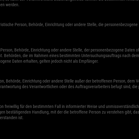
hen werden.
juristische Person, Behörde, Einrichtung oder andere Stelle, die personenbezogen
he Person, Behörde, Einrichtung oder andere Stelle, der personenbezogene Daten 
nicht. Behörden, die im Rahmen eines bestimmten Untersuchungsauftrags nach de
gene Daten erhalten, gelten jedoch nicht als Empfänger.
Person, Behörde, Einrichtung oder andere Stelle außer der betroffenen Person, dem
erantwortung des Verantwortlichen oder des Auftragsverarbeiters befugt sind, di
rson freiwillig für den bestimmten Fall in informierter Weise und unmissverständ
gen bestätigenden Handlung, mit der die betroffene Person zu verstehen gibt, dass
rstanden ist.