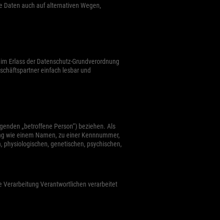
e Daten auch auf alternativen Wegen,
Externe Medien
nn
ellen
beim Erlass der Datenschutz-Grundverordnung
schäftspartner einfach lesbar und
pressum
olgenden „betroffene Person“) beziehen. Als
nnung wie einem Namen, zu einer Kennnummer,
 physiologischen, genetischen, psychischen,
ie Verarbeitung Verantwortlichen verarbeitet