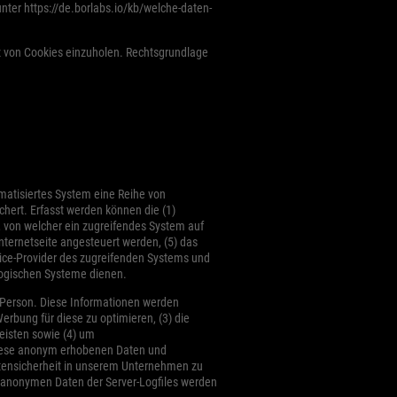
nter https://de.borlabs.io/kb/welche-daten-
tz von Cookies einzuholen. Rechtsgrundlage
omatisiertes System eine Reihe von
hert. Erfasst werden können die (1)
 von welcher ein zugreifendes System auf
nternetseite angesteuert werden, (5) das
ervice-Provider des zugreifenden Systems und
logischen Systeme dienen.
 Person. Diese Informationen werden
Werbung für diese zu optimieren, (3) die
eisten sowie (4) um
 Diese anonym erhobenen Daten und
atensicherheit in unserem Unternehmen zu
e anonymen Daten der Server-Logfiles werden