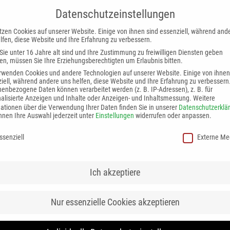
Datenschutzeinstellungen
tzen Cookies auf unserer Website. Einige von ihnen sind essenziell, während and
lfen, diese Website und Ihre Erfahrung zu verbessern.
ie unter 16 Jahre alt sind und Ihre Zustimmung zu freiwilligen Diensten geben
n, müssen Sie Ihre Erziehungsberechtigten um Erlaubnis bitten.
rwenden Cookies und andere Technologien auf unserer Website. Einige von ihnen
iell, während andere uns helfen, diese Website und Ihre Erfahrung zu verbessern
enbezogene Daten können verarbeitet werden (z. B. IP-Adressen), z. B. für
alisierte Anzeigen und Inhalte oder Anzeigen- und Inhaltsmessung.
Weitere
ationen über die Verwendung Ihrer Daten finden Sie in unserer
Datenschutzerklä
 normaler junger Mann. Doch mit einem Schlag verändert
nnen Ihre Auswahl jederzeit unter
Einstellungen
widerrufen oder anpassen.
fall verliert er im Alter von 20 Jahren beide
chutzeinstellungen
David, das traumatische Erlebnis zu überwinden. Er fasst
ssenziell
Externe Me
unglaublicher Willenskraft, Ausdauer und Leidenschaft
inter – im Oktober 2015 Weltmeister und im September
Ich akzeptiere
t Vorträge und tritt in Talkshows auf, reist mit der
ft berühmte Persönlichkeiten. Er führt ein Leben, von
 zeigt uns, dass das Leben auch nach furchtbaren
Nur essenzielle Cookies akzeptieren
h lebenswert ist, wenn man an sich glaubt und nicht den