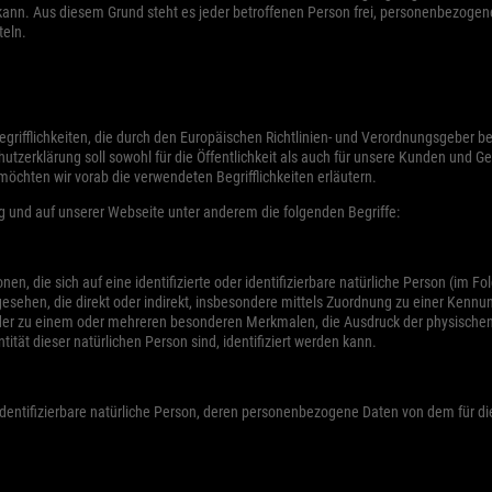
 kann. Aus diesem Grund steht es jeder betroffenen Person frei, personenbezogen
erne Medien (5)
teln.
te von Videoplattformen und Social-Media-Plattformen werden standardmäßig blockiert. We
es von externen Medien akzeptiert werden, bedarf der Zugriff auf diese Inhalte keiner manu
lligung mehr.
Cookie-Informationen anzeigen
egrifflichkeiten, die durch den Europäischen Richtlinien- und Verordnungsgeber 
zerklärung soll sowohl für die Öffentlichkeit als auch für unsere Kunden und Ge
Datenschutzerklärung
Im
möchten wir vorab die verwendeten Begrifflichkeiten erläutern.
g und auf unserer Webseite unter anderem die folgenden Begriffe:
n, die sich auf eine identifizierte oder identifizierbare natürliche Person (im F
angesehen, die direkt oder indirekt, insbesondere mittels Zuordnung zu einer Ke
der zu einem oder mehreren besonderen Merkmalen, die Ausdruck der physischen,
ntität dieser natürlichen Person sind, identifiziert werden kann.
r identifizierbare natürliche Person, deren personenbezogene Daten von dem für d