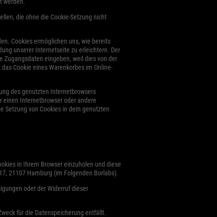
rt werden.
ellen, die ohne die Cookie-Setzung nicht
den. Cookies ermöglichen uns, wie bereits
ng unserer Internetseite zu erleichtern. Der
ne Zugangsdaten eingeben, weil dies von der
 das Cookie eines Warenkorbes im Online-
llung des genutzten Internetbrowsers
r einen Internetbrowser oder andere
die Setzung von Cookies in dem genutzten
ookies in Ihrem Browser einzuholen und diese
. 17, 21107 Hamburg (im Folgenden Borlabs).
ligungen oder der Widerruf dieser
Zweck für die Datenspeicherung entfällt.