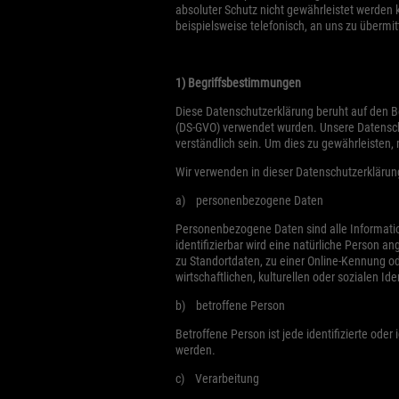
absoluter Schutz nicht gewährleistet werden
Ext
beispielsweise telefonisch, an uns zu übermit
Inhal
Cooki
Einwi
1) Begriffsbestimmungen
Diese Datenschutzerklärung beruht auf den B
(DS-GVO) verwendet wurden. Unsere Datenschut
verständlich sein. Um dies zu gewährleisten, 
Wir verwenden in dieser Datenschutzerklärun
a) personenbezogene Daten
Personenbezogene Daten sind alle Informatione
identifizierbar wird eine natürliche Person 
zu Standortdaten, zu einer Online-Kennung o
wirtschaftlichen, kulturellen oder sozialen Ide
b) betroffene Person
Betroffene Person ist jede identifizierte ode
werden.
c) Verarbeitung