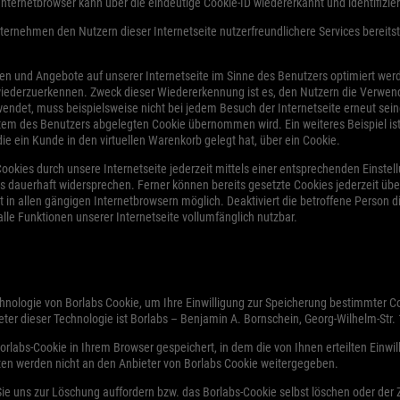
Internetbrowser kann über die eindeutige Cookie-ID wiedererkannt und identifizie
ernehmen den Nutzern dieser Internetseite nutzerfreundlichere Services bereitst
en und Angebote auf unserer Internetseite im Sinne des Benutzers optimiert wer
wiederzuerkennen. Zweck dieser Wiedererkennung ist es, den Nutzern die Verwendu
rwendet, muss beispielsweise nicht bei jedem Besuch der Internetseite erneut sei
em des Benutzers abgelegten Cookie übernommen wird. Ein weiteres Beispiel ist
die ein Kunde in den virtuellen Warenkorb gelegt hat, über ein Cookie.
ookies durch unsere Internetseite jederzeit mittels einer entsprechenden Einste
s dauerhaft widersprechen. Ferner können bereits gesetzte Cookies jederzeit übe
 in allen gängigen Internetbrowsern möglich. Deaktiviert die betroffene Person 
lle Funktionen unserer Internetseite vollumfänglich nutzbar.
hnologie von Borlabs Cookie, um Ihre Einwilligung zur Speicherung bestimmter C
er dieser Technologie ist Borlabs – Benjamin A. Bornschein, Georg-Wilhelm-Str
rlabs-Cookie in Ihrem Browser gespeichert, in dem die von Ihnen erteilten Einwil
ten werden nicht an den Anbieter von Borlabs Cookie weitergegeben.
Sie uns zur Löschung auffordern bzw. das Borlabs-Cookie selbst löschen oder der 