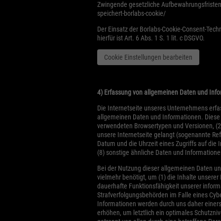
Zwingende gesetzliche Aufbewahrungsfristen b
speichert-borlabs-cookie/
Der Einsatz der Borlabs-Cookie-Consent-Techn
hierfür ist Art. 6 Abs. 1 S. 1 lit. c DSGVO.
Cookie Einstellungen bearbeiten
4) Erfassung von allgemeinen Daten und Inf
Die Internetseite unseres Unternehmens erfas
allgemeinen Daten und Informationen. Diese 
verwendeten Browsertypen und Versionen, (2)
unsere Internetseite gelangt (sogenannte Ref
Datum und die Uhrzeit eines Zugriffs auf die I
(8) sonstige ähnliche Daten und Information
Bei der Nutzung dieser allgemeinen Daten un
vielmehr benötigt, um (1) die Inhalte unserer 
dauerhafte Funktionsfähigkeit unserer infor
Strafverfolgungsbehörden im Falle eines Cyb
Informationen werden durch uns daher einers
erhöhen, um letztlich ein optimales Schutzn