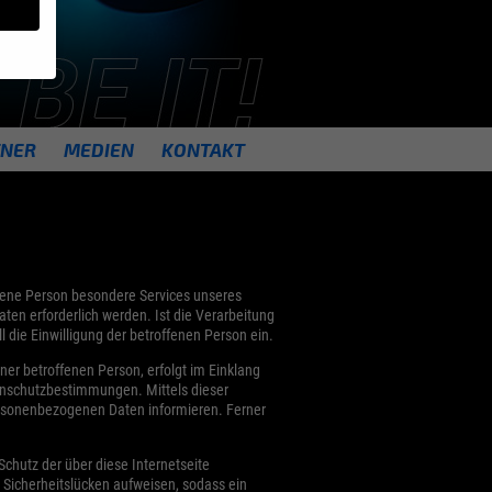
TNER
MEDIEN
KONTAKT
 sind
.
rung
.
ung zu
ffene Person besondere Services unseres
n erforderlich werden. Ist die Verarbeitung
Zurück
 die Einwilligung der betroffenen Person ein.
er betroffenen Person, erfolgt im Einklang
enschutzbestimmungen. Mittels dieser
ersonenbezogenen Daten informieren. Ferner
 der
hutz der über diese Internetseite
Sicherheitslücken aufweisen, sodass ein