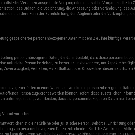
 automatisierter Verfahren ausgeführte Vorgang oder jede solche Vorgangsreihe
ganisation, das Ordnen, die Speicherung, die Anpassung oder Veränderung, das A
oder eine andere Form der Bereitstellung, den Abgleich oder die Verknüpfung, di
ierung gespeicherter personenbezogener Daten mit dem Ziel, ihre künftige Verarb
Verarbeitung personenbezogener Daten, die darin besteht, dass diese personenbe
eine natürliche Person beziehen, zu bewerten, insbesondere, um Aspekte bezüglich
n, Zuverlässigkeit, Verhalten, Aufenthaltsort oder Ortswechsel dieser natürliche
sonenbezogener Daten in einer Weise, auf welche die personenbezogenen Daten 
 betroffenen Person zugeordnet werden können, sofern diese zusätzlichen Infor
unterliegen, die gewährleisten, dass die personenbezogenen Daten nicht einer id
g Verantwortlicher
antwortlicher ist die natürliche oder juristische Person, Behörde, Einrichtung ode
rbeitung von personenbezogenen Daten entscheidet. Sind die Zwecke und Mittel 
ben, so kann der Verantwortliche beziehungsweise können die bestimmten Kriter