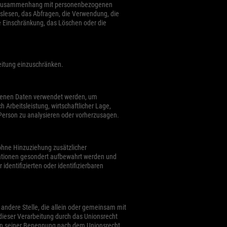
 im Zusammenhang mit personenbezogenen
uslesen, das Abfragen, die Verwendung, die
e Einschränkung, das Löschen oder die
eitung einzuschränken.
zogenen Daten verwendet werden, um
 Arbeitsleistung, wirtschaftlicher Lage,
n Person zu analysieren oder vorherzusagen.
ohne Hinzuziehung zusätzlicher
mationen gesondert aufbewahrt werden und
entifizierten oder identifizierbaren
r andere Stelle, die allein oder gemeinsam mit
dieser Verarbeitung durch das Unionsrecht
ien seiner Benennung nach dem Unionsrecht