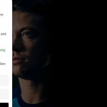
ere
 sind
.
rung
.
dien