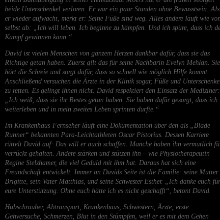
Essenzielle Cookies ermöglichen grundlegende Funktionen und sind für die
beide Unterschenkel verloren. Er war ein paar Stunden ohne Bewusstsein. Als
einwandfreie Funktion der Website erforderlich.
er wieder aufwacht, merkt er: Seine Füße sind weg. Alles andere läuft wie vo
Cookie-Informationen anzeigen
selbst ab: „Ich will leben. Ich beginne zu kämpfen. Und ich spüre, dass ich d
Kampf gewinnen kann.“
E
Externe Medien (5)
David ist vielen Menschen von ganzem Herzen dankbar dafür, dass sie das
Inhalte von Videoplattformen und Social-Media-Plattformen werden standardmäßig
Richtige getan haben. Zuerst gilt das für seine Nachbarin Evelyn Mehlan. Sie
blockiert. Wenn Cookies von externen Medien akzeptiert werden, bedarf der Zugriff auf
hört die Schreie und sorgt dafür, dass so schnell wie möglich Hilfe kommt.
diese Inhalte keiner manuellen Einwilligung mehr.
Anschließend versuchen die Ärzte in der Klinik sogar, Füße und Unterschenke
Cookie-Informationen anzeigen
zu retten. Es gelingt ihnen nicht. David respektiert den Einsatz der Mediziner:
„Ich weiß, dass sie ihr Bestes getan haben. Sie haben dafür gesorgt, dass ich
Datenschutzerklärung
Impressu
weiterleben und in mein zweites Leben sprinten durfte.“
Im Krankenhaus-Fernseher läuft eine Dokumentation über den als „Blade
Runner“ bekannten Para-Leichtathleten Oscar Pistorius. Dessen Karriere
rüttelt David auf: Das will er auch schaffen. Manche haben ihn vermutlich fü
verrückt gehalten. Andere stärken und stützen ihn – wie Physiotherapeutin
Regine Stelzhamer, die viel Geduld mit ihm hat. Daraus hat sich eine
Freundschaft entwickelt. Immer an Davids Seite ist die Familie: seine Mutter
Brigitte, sein Vater Matthias, und seine Schwester Esther. „Ich danke euch fü
eure Unterstützung. Ohne euch hätte ich es nicht geschafft“, betont David.
Hubschrauber, Abtransport, Krankenhaus, Schwestern, Ärzte, erste
Gehversuche, Schmerzen, Blut in den Stümpfen, weil er es mit dem Gehen