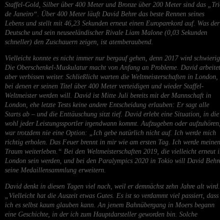
Staffel-Gold, Silber über 400 Meter und Bronze über 200 Meter sind das „Tr
de Janeiro“. Über 400 Meter läuft David Behre das beste Rennen seines
Lebens und stellt mit 46,23 Sekunden erneut einen Europarekord auf. Was der
Deutsche und sein neuseeländischer Rivale Liam Malone (0,03 Sekunden
schneller) den Zuschauern zeigen, ist atemberaubend.
Vielleicht konnte es nicht immer nur bergauf gehen, denn 2017 wird schwierig
Die Oberschenkel-Muskulatur macht von Anfang an Probleme. David arbeite
aber verbissen weiter. Schließlicht warten die Weltmeisterschaften in London,
bei denen er seinen Titel über 400 Meter verteidigen und wieder Staffel-
Weltmeister werden will. David ist Mitte Juli bereits mit der Mannschaft in
London, ehe letzte Tests keine andere Entscheidung erlauben: Er sagt alle
Starts ab – und die Enttäuschung sitzt tief. David erlebt eine Situation, in die
wohl jeder Leistungssportler irgendwann kommt. Aufzugeben oder aufzuhören
war trotzdem nie eine Option: „Ich gebe natürlich nicht auf. Ich werde mich
richtig erholen. Das Feuer brennt in mir wie am ersten Tag. Ich werde meine
Traum weiterleben.“ Bei den Weltmeisterschaften 2019, die vielleicht erneut 
London sein werden, und bei den Paralympics 2020 in Tokio will David Behr
seine Medaillensammlung erweitern.
David denkt in diesen Tagen viel nach, weil er demnächst zehn Jahre alt wird.
„Vielleicht hat die Auszeit etwas Gutes. Es ist so verdammt viel passiert, dass
ich es selbst kaum glauben kann. An jenem Bahnübergang in Moers begann
eine Geschichte, in der ich zum Hauptdarsteller geworden bin. Solche