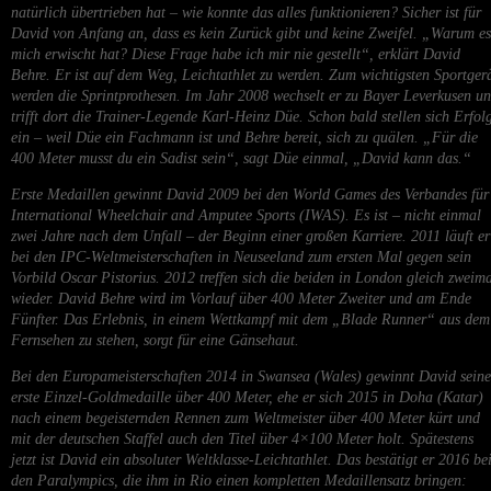
natürlich übertrieben hat – wie konnte das alles funktionieren? Sicher ist für
David von Anfang an, dass es kein Zurück gibt und keine Zweifel. „Warum es
mich erwischt hat? Diese Frage habe ich mir nie gestellt“, erklärt David
Behre. Er ist auf dem Weg, Leichtathlet zu werden. Zum wichtigsten Sportger
werden die Sprintprothesen. Im Jahr 2008 wechselt er zu Bayer Leverkusen u
trifft dort die Trainer-Legende Karl-Heinz Düe. Schon bald stellen sich Erfol
ein – weil Düe ein Fachmann ist und Behre bereit, sich zu quälen. „Für die
400 Meter musst du ein Sadist sein“, sagt Düe einmal, „David kann das.“
Erste Medaillen gewinnt David 2009 bei den World Games des Verbandes für
International Wheelchair and Amputee Sports (IWAS). Es ist – nicht einmal
zwei Jahre nach dem Unfall – der Beginn einer großen Karriere. 2011 läuft er
bei den IPC-Weltmeisterschaften in Neuseeland zum ersten Mal gegen sein
Vorbild Oscar Pistorius. 2012 treffen sich die beiden in London gleich zweim
wieder. David Behre wird im Vorlauf über 400 Meter Zweiter und am Ende
Fünfter. Das Erlebnis, in einem Wettkampf mit dem „Blade Runner“ aus dem
Fernsehen zu stehen, sorgt für eine Gänsehaut.
Bei den Europameisterschaften 2014 in Swansea (Wales) gewinnt David seine
erste Einzel-Goldmedaille über 400 Meter, ehe er sich 2015 in Doha (Katar)
nach einem begeisternden Rennen zum Weltmeister über 400 Meter kürt und
mit der deutschen Staffel auch den Titel über 4×100 Meter holt. Spätestens
jetzt ist David ein absoluter Weltklasse-Leichtathlet. Das bestätigt er 2016 be
den Paralympics, die ihm in Rio einen kompletten Medaillensatz bringen: