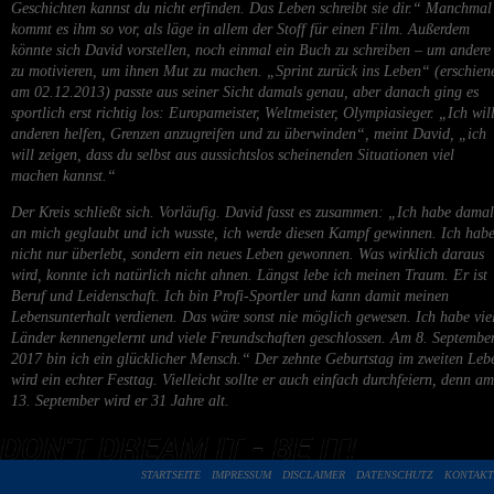
Geschichten kannst du nicht erfinden. Das Leben schreibt sie dir.“ Manchmal
kommt es ihm so vor, als läge in allem der Stoff für einen Film. Außerdem
könnte sich David vorstellen, noch einmal ein Buch zu schreiben – um andere
zu motivieren, um ihnen Mut zu machen. „Sprint zurück ins Leben“ (erschien
am 02.12.2013) passte aus seiner Sicht damals genau, aber danach ging es
sportlich erst richtig los: Europameister, Weltmeister, Olympiasieger. „Ich wil
anderen helfen, Grenzen anzugreifen und zu überwinden“, meint David, „ich
will zeigen, dass du selbst aus aussichtslos scheinenden Situationen viel
machen kannst.“
Der Kreis schließt sich. Vorläufig. David fasst es zusammen: „Ich habe damal
an mich geglaubt und ich wusste, ich werde diesen Kampf gewinnen. Ich hab
nicht nur überlebt, sondern ein neues Leben gewonnen. Was wirklich daraus
wird, konnte ich natürlich nicht ahnen. Längst lebe ich meinen Traum. Er ist
Beruf und Leidenschaft. Ich bin Profi-Sportler und kann damit meinen
Lebensunterhalt verdienen. Das wäre sonst nie möglich gewesen. Ich habe vie
Länder kennengelernt und viele Freundschaften geschlossen. Am 8. Septembe
2017 bin ich ein glücklicher Mensch.“ Der zehnte Geburtstag im zweiten Leb
wird ein echter Festtag. Vielleicht sollte er auch einfach durchfeiern, denn am
13. September wird er 31 Jahre alt.
STARTSEITE
IMPRESSUM
DISCLAIMER
DATENSCHUTZ
KONTAKT