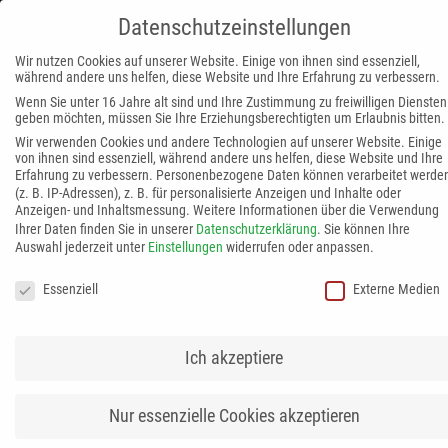
Datenschutzeinstellungen
MENÜ
Wir nutzen Cookies auf unserer Website. Einige von ihnen sind essenziell,
während andere uns helfen, diese Website und Ihre Erfahrung zu verbessern.
DATENSCHUTZ
DISCLAIMER
IMPRESSUM
Wenn Sie unter 16 Jahre alt sind und Ihre Zustimmung zu freiwilligen Diensten
geben möchten, müssen Sie Ihre Erziehungsberechtigten um Erlaubnis bitten.
Wir verwenden Cookies und andere Technologien auf unserer Website. Einige
von ihnen sind essenziell, während andere uns helfen, diese Website und Ihre
Erfahrung zu verbessern.
Personenbezogene Daten können verarbeitet werde
(z. B. IP-Adressen), z. B. für personalisierte Anzeigen und Inhalte oder
Anzeigen- und Inhaltsmessung.
Weitere Informationen über die Verwendung
Ihrer Daten finden Sie in unserer
Datenschutzerklärung
.
Sie können Ihre
Auswahl jederzeit unter
Einstellungen
widerrufen oder anpassen.
Datenschutzeinstellungen
Essenziell
Externe Medien
ZEHN JAHRE DANACH: WARUM DAVID
Ich akzeptiere
EIN GLÜCKLICHER MENSCH IST
08. September 2017
Zurück zur Artikelübersicht
Nur essenzielle Cookies akzeptieren